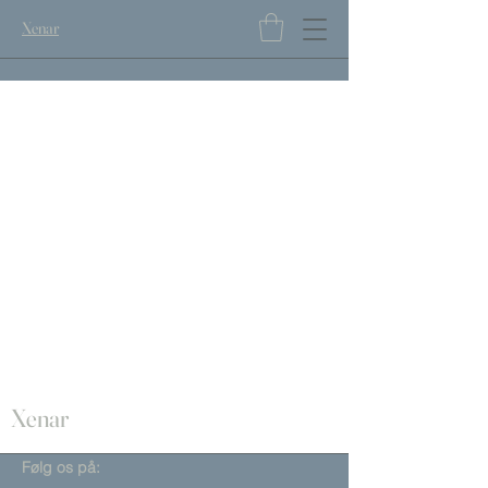
Xenar
Xenar
Følg os på: